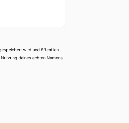
ellschaft und die Politik
en wir auch.
speichert wird und öffentlich
ie Nutzung deines echten Namens
bekämpfen?
Antworten auf diese
 genutzt werden