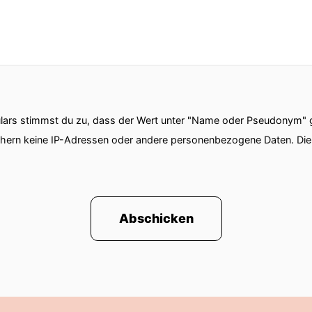
he Gesundheit und das Gesundheitssystem, unsere Ges
en stellt.
ilienz.
elle Stand der Forschung bei RSV ist, darüber sprech
ars stimmst du zu, dass der Wert unter "Name oder Pseudonym" ge
rien und Virenkrankheiten aus?
chern keine IP-Adressen oder andere personenbezogene Daten. D
unser Immunsystem dagegen?
 Wirkstoffe können, um gefährliche Infektionen zu 
Abschicken
ntrum für Infektionsforschung, kurz HZI, wird nach 
ung funktioniert, wie die Ergebnisse in der Medizin