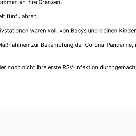
kommen an ihre Grenzen.
it fünf Jahren.
sivstationen waren voll, von Babys und kleinen Kinde
 Maßnahmen zur Bekämpfung der Corona-Pandemie, i
der noch nicht ihre erste RSV-Infektion durchgemach
iele Kinder, die auf einmal krank waren und damit au
ter drei Monaten ist das respiratorische Synthesialv
hweren Lungenentzündungen führen und manchmal ble