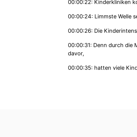
00:00:22: Kinderkliniken 
00:00:24: Limmste Welle se
00:00:26: Die Kinderinten
00:00:31: Denn durch die
davor,
00:00:35: hatten viele Kin
00:00:39: Deshalb gab es v
Schwerkrank waren.
00:00:45: Für Säuglinge un
00:00:51: das kann zu sc
Schäden.