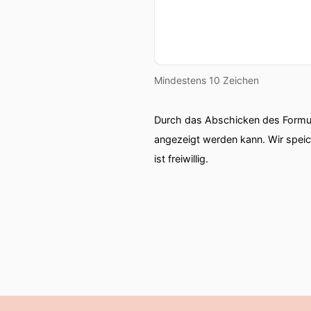
00:01:32: unsere persönlic
von neuer Herausforderung
00:01:38: Pandemische Res
Mindestens 10 Zeichen
00:01:40: Und wie der aktu
Durch das Abschicken des Formul
00:01:46: Wie lösen Bakte
angezeigt werden kann. Wir spei
ist freiwillig.
00:01:51: Wie wird sich 
00:01:53: Und was müssen
00:01:58: Am Helmholtz-Ze
Fragen gesucht.
00:02:05: Wie diese Forsch