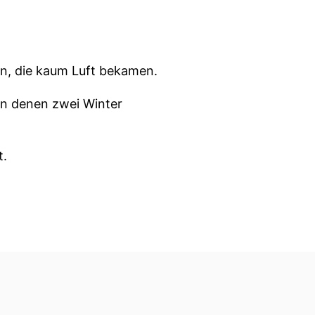
rn, die kaum Luft bekamen.
n denen zwei Winter
t.
ch mehr als sonst die
irus besonders schlimm,
iben lebenslange Folge-