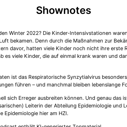
Shownotes
 den Winter 2022? Die Kinder-Intensivstationen waren
m Luft bekamen. Denn durch die Maßnahmen zur Bek
rn davor, hatten viele Kinder noch nicht ihre erste 
 es viele Kinder, die auf einmal krank waren und dam
aten ist das Respiratorische Synzytialvirus besonder
gen führen – und manchmal bleiben lebenslange F
hnell sich Erreger ausbreiten können. Und genau das is
arischen) Leiterin der Abteilung Epidemiologie und Le
e Epidemiologie hier am HZI.
odcast enthält KI-generiertes Tonmaterial.