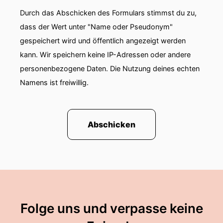
eigenen Abwehrstrategien entwickeln.
Durch das Abschicken des Formulars stimmst du zu,
dass der Wert unter "Name oder Pseudonym"
00:01:16: Und genau hier setzt die Forschung
gespeichert wird und öffentlich angezeigt werden
von Junior-Professor Jens Hör an.
kann. Wir speichern keine IP-Adressen oder andere
00:01:20: Er leitet die Forschungsgruppe
personenbezogene Daten. Die Nutzung deines echten
molekulare Grundlagen von RNA-Phagen am
Namens ist freiwillig.
Helmhäus-Institut für RNA-basierte
Infektionsforschung.
00:01:27: Kurz, HIRI, das ist ein Standort des HZI
Abschicken
in Kooperation mit der Julius Maximilians-
Universität Würzburg.
00:01:35: Warum Jens Höher gerade RNA-
Phagen erforscht, was sie von DNA-Fagen
unterscheidet und was noch passieren muss,
damit Fagen in Deutschland großflächig
Folge uns und verpasse keine
therapeutisch eingesetzt werden können?