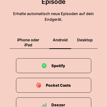
Episode
00:01:46: Das besprechen wir hier.
Erhalte automatisch neue Episoden auf dein
00:01:50: Wie lösen Bakterien und
Endgerät.
Virenkrankheiten aus?
00:01:53: Wie währt sich unser Immunsystem
iPhone oder
Android
Desktop
dagegen?
iPad
00:01:56: Und was müssen Wirkstoffe können,
um gefährliche Infektionen zu bekämpfen?
Spotify
00:02:00: Am Helmholtz-Zentrum für
Infektionsforschung, kurz
00:02:03: HZI,
Pocket Casts
00:02:04: wird nach
00:02:05: Antworten auf diese Fragen
Deezer