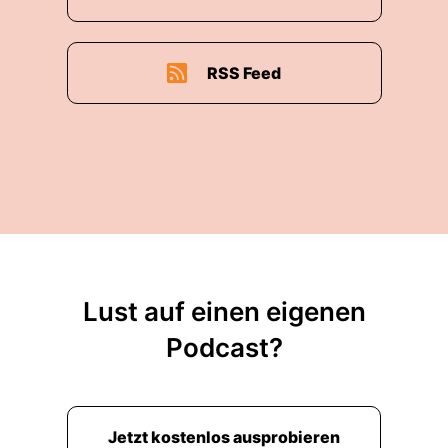
00:02:06: gesucht.
RSS Feed
00:02:07: Wie diese Forschung funktioniert, wie
die Ergebnisse in der Medizin genutzt werden
und wer die Menschen sind, die hier forschen,
das hört ihr hier bei Infekt, dem Podcast des
Helmholtz-Zentrums für Infektionsforschung.
00:02:20: Ich bin Julia Demann, Biologin und
Wissenschaftsjournalistin.
00:02:24: Hi!
Lust auf einen eigenen
00:02:25: Hallo Jens, schön, dass wir heute
Podcast?
miteinander sprechen können.
00:02:28: Hallo Julia.
Jetzt kostenlos ausprobieren
00:02:30: Ja, wir duzen uns, das ist einfach