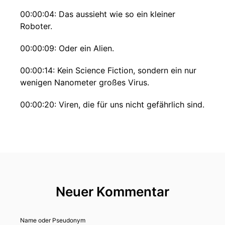
00:00:04: Das aussieht wie so ein kleiner
Roboter.
00:00:09: Oder ein Alien.
00:00:14: Kein Science Fiction, sondern ein nur
wenigen Nanometer großes Virus.
00:00:20: Viren, die für uns nicht gefährlich sind.
00:00:22: Im Gegenteil, sie sind wie speziell
ausgebildete Bakterienjäger.
00:00:28: Bakterielle Infektionen gegen die
klassische Medikamente wie Antibiotika nichts
mehr ausrichten können, könnten mit diesen
Neuer Kommentar
Viren wieder in den Griff bekommen werden.
00:00:39: Wie das funktioniert?
Name oder Pseudonym