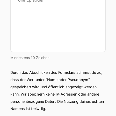
00:00:50: auch verdammt gefährlich.
00:00:52: Denn wenn die Abwehr lahmgelegt
wird, wehrt sie logischerweise auch nichts mehr
ab, was
00:00:56: wirklich feindlich ist.
00:00:58: So können eigentlich harmlose
Mindestens 10 Zeichen
Infektionen lebensbedrohlich werden.
Durch das Abschicken des Formulars stimmst du zu,
00:01:02: Und Impfungen keinen Schutz bieten.
dass der Wert unter "Name oder Pseudonym"
00:01:04: Das zu ändern.
gespeichert wird und öffentlich angezeigt werden
kann. Wir speichern keine IP-Adressen oder andere
00:01:06: Menschen mit den meist unheilbaren
personenbezogene Daten. Die Nutzung deines echten
Erkrankungen das Leben erträglicher zu
Namens ist freiwillig.
machen, das ist