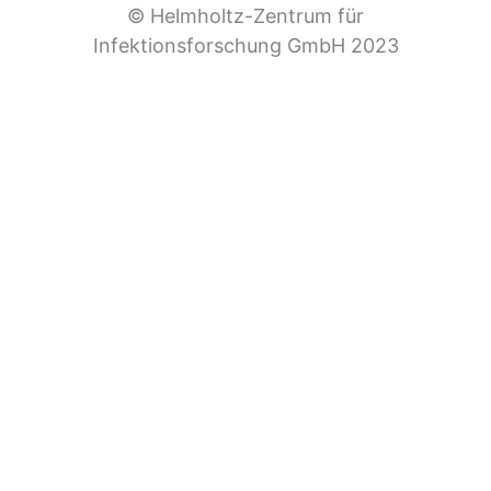
© Helmholtz-Zentrum für
00:02:17: Hi!
Infektionsforschung GmbH 2023
00:02:18: Ja, wir sitzen hier in Hannover.
00:02:24: Bei mir ist Dr.
00:02:25: Dr.
00:02:26: Teresa Grahlmann.
00:02:27: Hallo, Teresa.
00:02:28: Hi.
00:02:29: Teresa, du erforscht mit deiner
Forschungsgruppe Autoimmunerkrankungen.
00:02:33: Insbesondere haben wir gerade eben
schon mal im Off drüber gesprochen.