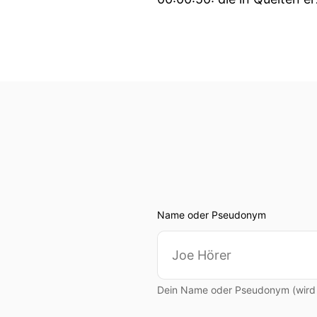
00:00:52: Für alle, die tie
00:00:57: können Sie den 
00:01:00: des HCI Podcast
00:01:04: Oder schaut eu
00:01:09: Wir haben eine 
00:01:20: Und wir freuen u
Name oder Pseudonym
00:01:25: Und jetzt, let's g
00:01:27: Absolut.
Dein Name oder Pseudonym (wird ö
00:01:29: Geboren ist Lud