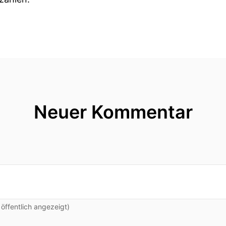
fer in die Welt der Infektionsforschung eintauchen mö
Komponisten aus dem Video auf dem Internet,
s "Infect" mit Professor Thomas Piedschmann rein.
ch den gesamten Vortrag auf dem YouTube-Kanal des
Neuer Kommentar
Komposition mitgebracht über Ludwig van Beethoven
ns sehr, ihn heute vorstellen zu können.
o.
ffentlich angezeigt)
wig van Beethoven.