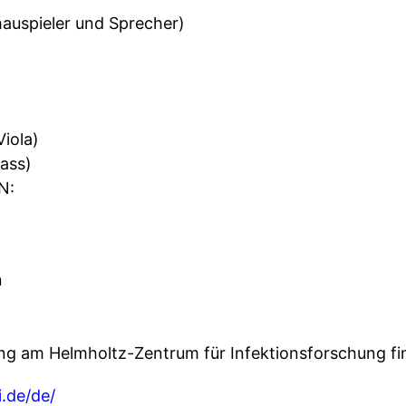
auspieler und Sprecher)
iola)
ass)
N:
n
 am Helmholtz-Zentrum für Infektionsforschung find
.de/de/