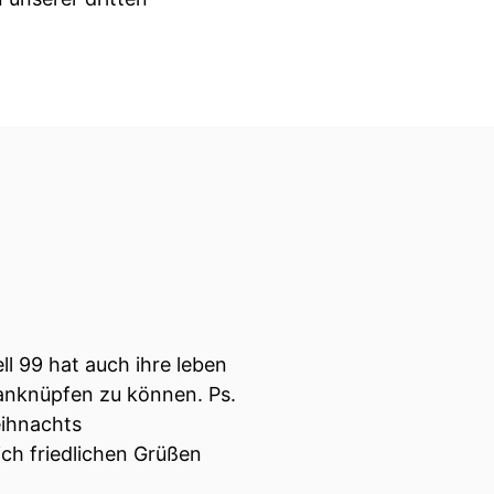
 YouTube-Kanal des HZI
er regelbrecher sein.
 muss auch immer etwas
m Leben.
ll 99 hat auch ihre leben
 anknüpfen zu können. Ps.
eihnachts
teinander kommunizieren
ich friedlichen Grüßen