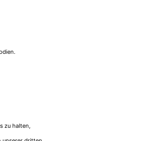
odien.
s zu halten,
 unserer dritten