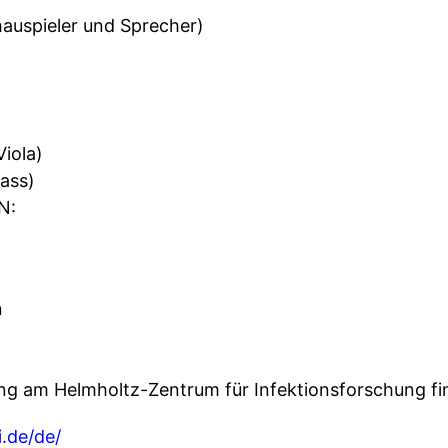
auspieler und Sprecher)
iola)
ass)
N:
n
 am Helmholtz-Zentrum für Infektionsforschung find
.de/de/