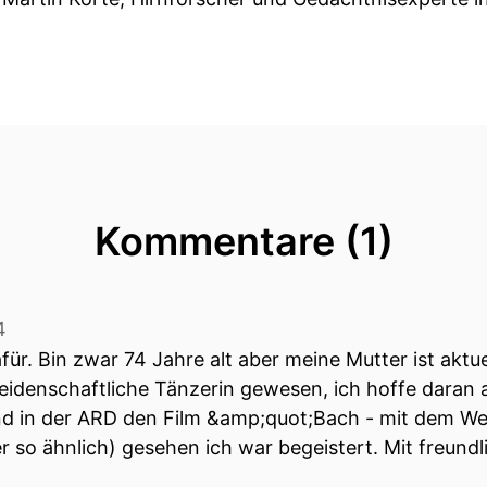
uch sehen möchtet, dann schaut doch einmal auf dem
en zu können, müssen diese Musikstücke immer wied
eite muss etwas passieren, was wir erwarten und da
Kommentare (1)
warten.
4
h quasi die Balance halten und so ist es auch mit de
für. Bin zwar 74 Jahre alt aber meine Mutter ist aktue
 leidenschaftliche Tänzerin gewesen, ich hoffe daran
ränderung, damit Leben sich entwickeln kann.
nd in der ARD den Film &amp;quot;Bach - mit dem W
er auch die Stabilität, damit eben Organismen so mi
so ähnlich) gesehen ich war begeistert. Mit freundl