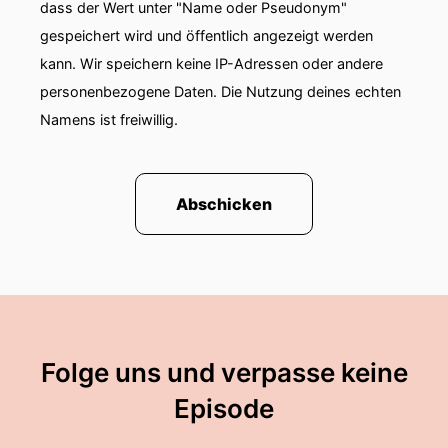
dass der Wert unter "Name oder Pseudonym"
gespeichert wird und öffentlich angezeigt werden
00:00:57: Für krankhaftes Übergewicht,
Diabetes, entzündliche Darmerkrankungen und
kann. Wir speichern keine IP-Adressen oder andere
sogar Depressionen oder
personenbezogene Daten. Die Nutzung deines echten
Namens ist freiwillig.
00:01:03: Krebs können Störungen unseres
Mikrobiomes der Auslöser sein.
00:01:07: Das weiß Dr.
Abschicken
00:01:08: Lisa Ostbild-Block.
00:01:09: Sie forscht am HZI in der
Forschungsgruppe Mikrobiälle Immunregulation
unter der Leitung
Folge uns und verpasse keine
00:01:14: von Professor Til Strowig und ist
fasziniert von unseren kleinen Mitbewohnern.
Episode
00:01:18: Wir sprechen heute darüber, wie unser