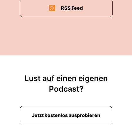
00:01:39: fit und damit uns gesund zu halten.
RSS Feed
00:01:41: Wie lösen Bakterien und
Virenkrankheiten aus?
00:01:48: Wie wird sich unser Immunsystem
dagegen?
00:01:51: Und was müssen Wirkstoffe können,
um gefährliche Infektionen zu bekämpfen?
00:01:55: Am Helmholtz-Zentrum für
Lust auf einen eigenen
Infektionsforschung, kurz HZI, wird nach
Podcast?
Antworten auf diese Fragen
00:02:01: gesucht.
00:02:02: Wie diese Forschung funktioniert?
Jetzt kostenlos ausprobieren
00:02:03: Wie die Ergebnisse in der Medizin