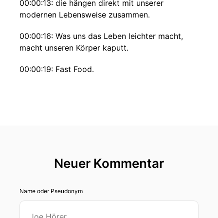
00:00:13: die hängen direkt mit unserer
modernen Lebensweise zusammen.
00:00:16: Was uns das Leben leichter macht,
macht unseren Körper kaputt.
00:00:19: Fast Food.
00:00:20: Sitzen im Job, im Auto, auf der
Couch.
00:00:23: Die Notwendigkeit sich zu bewegen,
nimmt immer mehr ab.
00:00:26: Alles kann man sich nach Hause
Neuer Kommentar
liefern lassen.
00:00:29: Selbst den Wochen Einkauf.
Name oder Pseudonym
00:00:30: Und wenn dann doch mal etwas