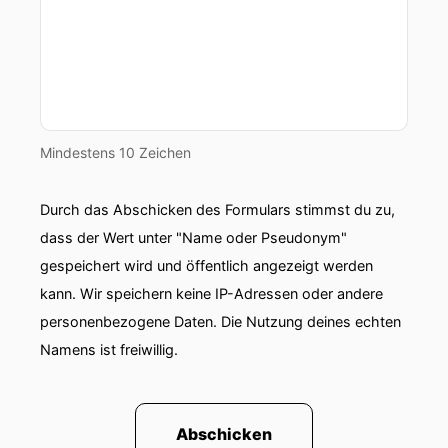
00:00:44: Dabei geht es uns auch ohne sie nicht
gut.
00:00:46: Sie gehören einfach zu unserem
Leben dazu.
Mindestens 10 Zeichen
00:00:49: Auch wenn wir sie mit bloßem Auge
nicht sehen können.
Durch das Abschicken des Formulars stimmst du zu,
dass der Wert unter "Name oder Pseudonym"
00:00:51: Und auch ohne Tafel können sie uns
gespeichert wird und öffentlich angezeigt werden
eine ganze Menge beibringen.
kann. Wir speichern keine IP-Adressen oder andere
00:00:56: Wie sie funktionieren, wie sie auf uns
personenbezogene Daten. Die Nutzung deines echten
wirken.
Namens ist freiwillig.
00:00:59: Was wir gegen sie aber auch mit ihnen
tun können.
Abschicken