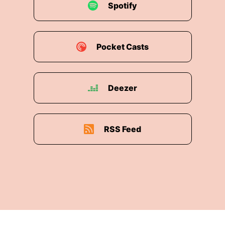
00:01:24: Und wo?
Spotify
00:01:25: In Braunschweig, am Helmholtz-
Zentrum für Infektionsforschung.
Pocket Casts
00:01:28: Kurz, HZI.
00:01:29: Einen der wichtigsten
Deezer
außeruniversitären Forschungszentren
Deutschlands.
00:01:34: Und vielleicht bald der Welt.
RSS Feed
00:01:35: Mit Josef Penninger spreche ich heute
darüber, was sich in der Infektionsforschung
verändern
00:01:39: muss, um gegen neue gesundheitliche
Herausforderungen gewappnet zu sein, die der
Klimawandel, die