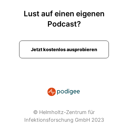
00:01:44: Globalisierung und auch der
Lust auf einen eigenen
medizinische Fortschritt mit sich bringen.
Podcast?
00:01:48: Außerdem sprechen wir über seinen
neuen Job.
00:01:50: Nämlich die Leitung des HZI.
Jetzt kostenlos ausprobieren
00:01:51: Über völlig neue Wege, die er mit dem
HZI gehen will und darüber, ob man als
wissenschaftlicher
00:01:57: Leiter eines Forschungszentrums
eigentlich noch so was wie Hobbys haben kann.
00:02:01: Wie lösen Bakterien und
© Helmholtz-Zentrum für
Virenkrankheiten aus?
Infektionsforschung GmbH 2023
00:02:11: Wie währt sich unser Immunsystem